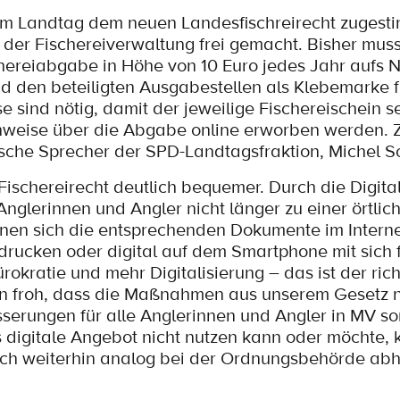
im Landtag dem neuen Landesfischreirecht zugest
g der Fischereiverwaltung frei gemacht. Bisher muss
ereiabgabe in Höhe von 10 Euro jedes Jahr aufs N
d den beteiligten Ausgabestellen als Klebemarke 
 sind nötig, damit der jeweilige Fischereischein s
chweise über die Abgabe online erworben werden. 
tische Sprecher der SPD-Landtagsfraktion, Michel Sc
ischereirecht deutlich bequemer. Durch die Digital
glerinnen und Angler nicht länger zu einer örtlic
en sich die entsprechenden Dokumente im Intern
rucken oder digital auf dem Smartphone mit sich 
rokratie und mehr Digitalisierung – das ist der ric
 bin froh, dass die Maßnahmen aus unserem Gesetz 
serungen für alle Anglerinnen und Angler in MV so
as digitale Angebot nicht nutzen kann oder möchte, 
uch weiterhin analog bei der Ordnungsbehörde abh