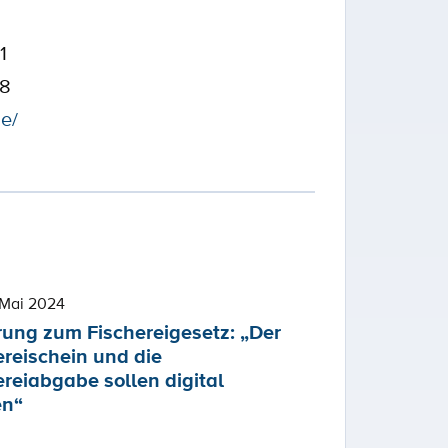
1
38
de/
 Mai 2024
ung zum Fischereigesetz: „Der
ereischein und die
ereiabgabe sollen digital
en“