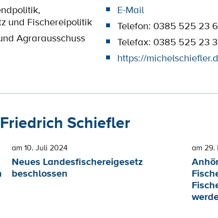
ndpolitik,
E-Mail
 und Fischereipolitik
Telefon: 0385 525 23 6
 und Agrarausschuss
Telefax: 0385 525 23 
https://michelschiefler.
riedrich Schiefler
am 10. Juli 2024
am 29.
Neues Landesfischereigesetz
Anhör
n
beschlossen
Fisch
Fisch
werd