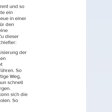
immt und so
te ein
eue in einer
für den
eine
Zu dieser
hiefler:
isierung der
hen
et
führen. So
htige Weg,
nun schnell
rgen.
kann sich die
olen. So