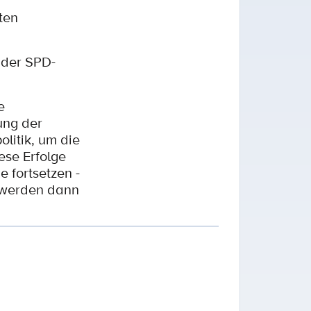
sten
 der SPD-
e
ung der
olitik, um die
ese Erfolge
 fortsetzen -
k werden dann