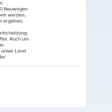
en
290 Neuwagen
rben werden.
n ergeben,
Entscheidung:
fter. Auch um
er
 unser Land
der