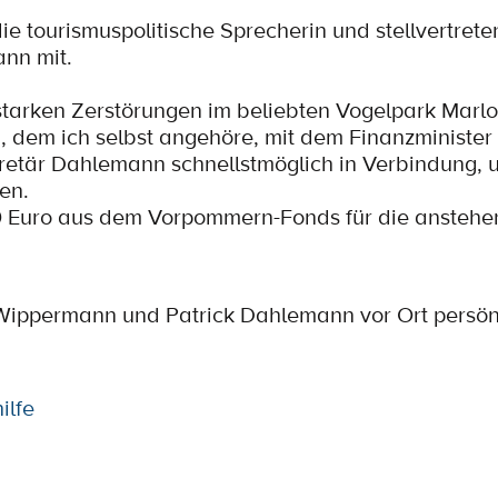
 die tourismuspolitische Sprecherin und stellvertret
nn mit.
arken Zerstörungen im beliebten Vogelpark Marlo
d, dem ich selbst angehöre, mit dem Finanzministe
etär Dahlemann schnellstmöglich in Verbindung, 
en.
000 Euro aus dem Vorpommern-Fonds für die ansteh
ppermann und Patrick Dahlemann vor Ort persönli
ilfe