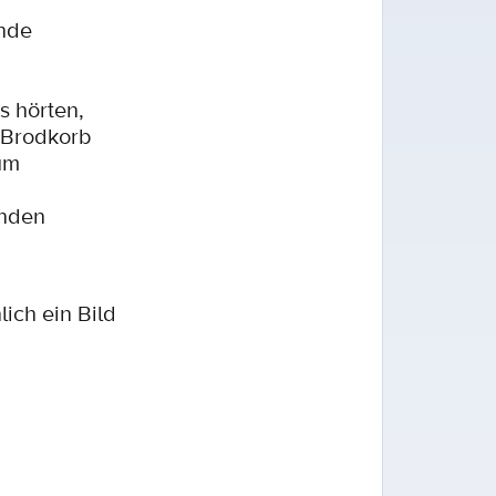
ende
s hörten,
r Brodkorb
um
enden
ch ein Bild