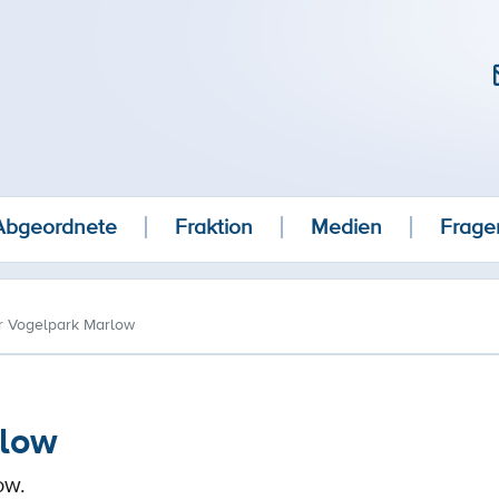
Abgeordnete
Fraktion
Medien
Frage
ür Vogelpark Marlow
rlow
ow.