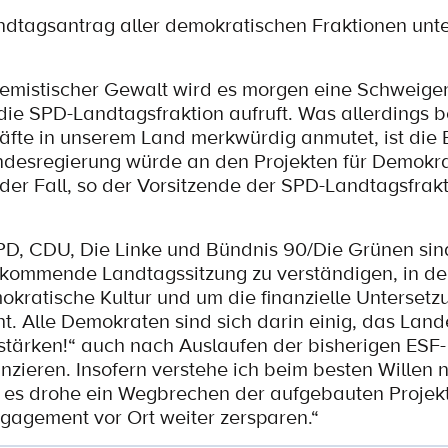
ndtagsantrag aller demokratischen Fraktionen unt
emistischer Gewalt wird es morgen eine Schweige
die SPD-Landtagsfraktion aufruft. Was allerdings be
fte in unserem Land merkwürdig anmutet, ist die
ndesregierung würde an den Projekten für Demokra
t der Fall, so der Vorsitzende der SPD-Landtagsfrakt
D, CDU, Die Linke und Bündnis 90/Die Grünen sind
 kommende Landtagssitzung zu verständigen, in d
okratische Kultur und um die finanzielle Untersetz
. Alle Demokraten sind sich darin einig, das La
tärken!“ auch nach Auslaufen der bisherigen ESF-
zieren. Insofern verstehe ich beim besten Willen n
 es drohe ein Wegbrechen der aufgebauten Projekt
gagement vor Ort weiter zersparen.“