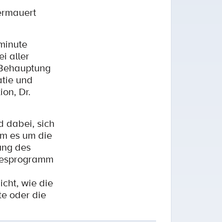
ermauert
minute
i aller
 Behauptung
tie und
ion, Dr.
 dabei, sich
em es um die
ung des
ndesprogramm
icht, wie die
e oder die