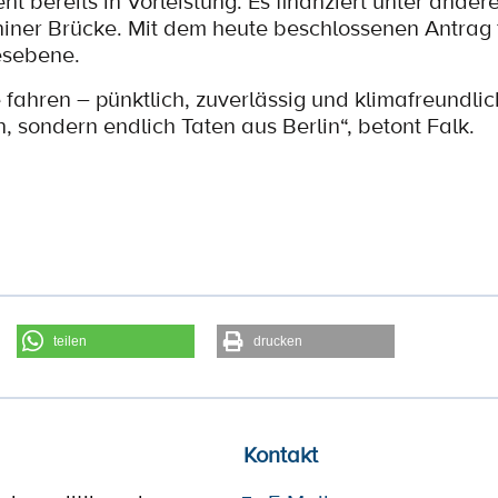
bereits in Vorleistung: Es finanziert unter ander
ner Brücke. Mit dem heute beschlossenen Antrag f
esebene.
 fahren – pünktlich, zuverlässig und klimafreundlic
 sondern endlich Taten aus Berlin“, betont Falk.
teilen
drucken
Kontakt