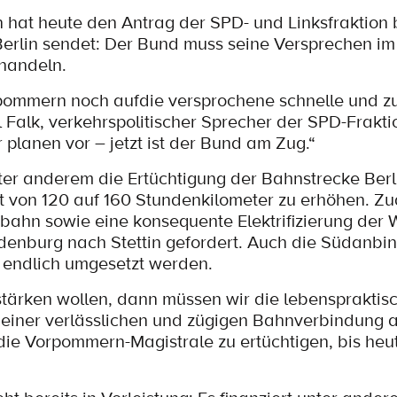
at heute den Antrag der SPD- und Linksfraktion 
 Berlin sendet: Der Bund muss seine Versprechen im
 handeln.
rpommern noch aufdie versprochene schnelle und z
Falk, verkehrspolitischer Sprecher der SPD-Fraktio
ir planen vor – jetzt ist der Bund am Zug.“
ter anderem die Ertüchtigung der Bahnstrecke Berl
t von 120 auf 160 Stundenkilometer zu erhöhen. Z
bahn sowie eine konsequente Elektrifizierung der 
enburg nach Stettin gefordert. Auch die Südanbi
 endlich umgesetzt werden.
 stärken wollen, dann müssen wir die lebenspraktis
 einer verlässlichen und zügigen Bahnverbindung a
die Vorpommern-Magistrale zu ertüchtigen, bis heu