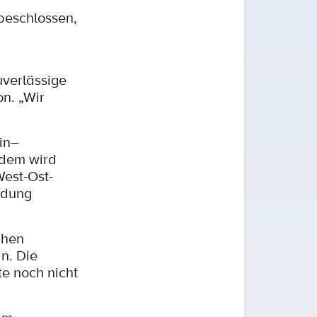
beschlossen,
uverlässige
n. „Wir
in–
udem wird
West-Ost-
ndung
chen
n. Die
te noch nicht