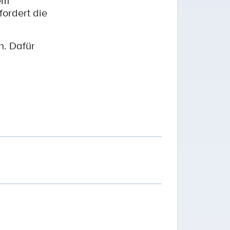
em
ordert die
h. Dafür