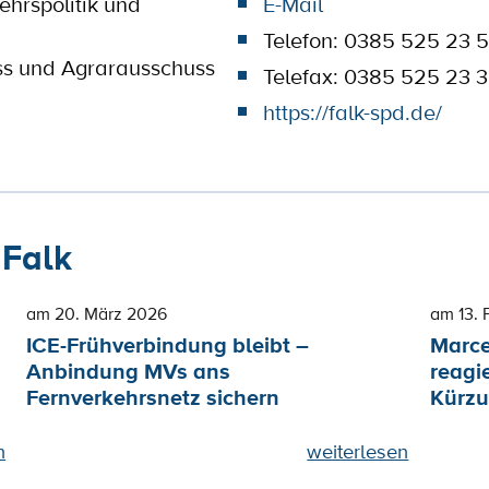
ehrspolitik und
E-Mail
Telefon: 0385 525 23 
ss und Agrarausschuss
Telefax: 0385 525 23 
https://falk-spd.de/
 Falk
am 20. März 2026
am 13. 
ICE-Frühverbindung bleibt –
Marce
Anbindung MVs ans
reagi
Fernverkehrsnetz sichern
Kürzu
n
weiterlesen