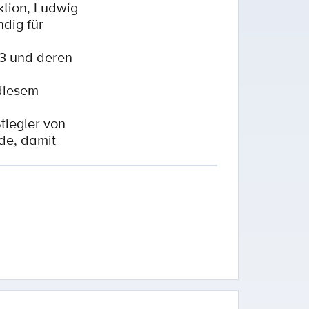
ktion, Ludwig
ndig für
3 und deren
 diesem
iegler von
de, damit