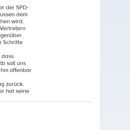
her der SPD-
laussen dem
hen wird.
Vertretern
egenüber
 Schritte
, dass
b soll uns
 ihm offenbar
ag zurück.
r hat seine