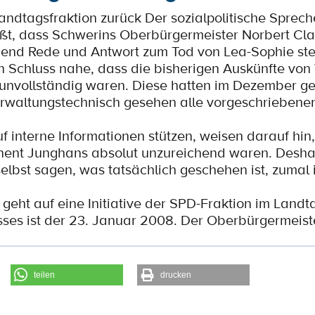
Landtagsfraktion zurück Der sozialpolitische Sprec
üßt, dass Schwerins Oberbürgermeister Norbert C
end Rede und Antwort zum Tod von Lea-Sophie ste
en Schluss nahe, dass die bisherigen Auskünfte von 
unvollständig waren. Diese hatten im Dezember g
erwaltungstechnisch gesehen alle vorgeschriebenen
f interne Informationen stützen, weisen darauf hin
nent Junghans absolut unzureichend waren. Deshal
elbst sagen, was tatsächlich geschehen ist, zumal
eht auf eine Initiative der SPD-Fraktion im Landt
ses ist der 23. Januar 2008. Der Oberbürgermeiste
teilen
drucken