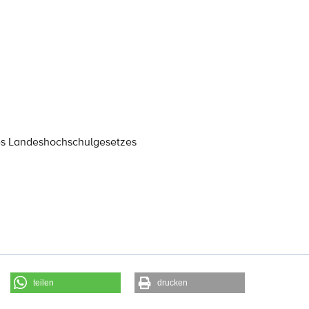
es Landeshochschulgesetzes
teilen
drucken