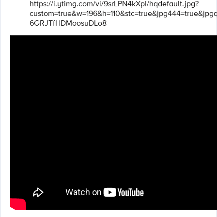
https://i.ytimg.com/vi/9srLPN4kXpI/hqdefault.jpg?
custom=true&w=196&h=110&stc=true&jpg444=true&jp
6GRJTfHDMoosuDLo8