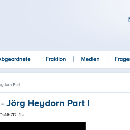
Abgeordnete
Fraktion
Medien
Frage
ydorn Part I
- Jörg Heydorn Part I
ZOsNhZD_1ls