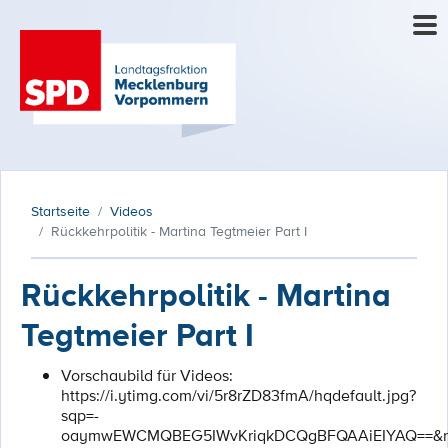
Startseite
Videos
Rückkehrpolitik - Martina Tegtmeier Part I
Rückkehrpolitik - Martina
Tegtmeier Part I
Vorschaubild für Videos:
https://i.ytimg.com/vi/5r8rZD83fmA/hqdefault.jpg?
sqp=-
oaymwEWCMQBEG5IWvKriqkDCQgBFQAAiEIYAQ==&r