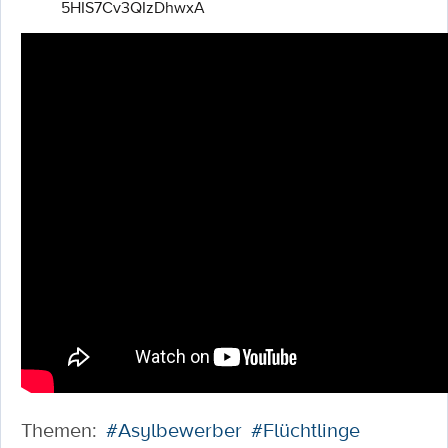
5HIS7Cv3QIzDhwxA
Themen:
#Asylbewerber
#Flüchtlinge