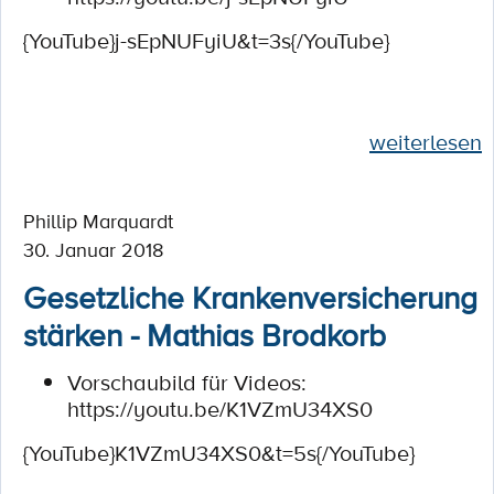
{YouTube}j-sEpNUFyiU&t=3s{/YouTube}
weiterlesen
Phillip Marquardt
30. Januar 2018
Gesetzliche Krankenversicherung
stärken - Mathias Brodkorb
Vorschaubild für Videos:
https://youtu.be/K1VZmU34XS0
{YouTube}K1VZmU34XS0&t=5s{/YouTube}