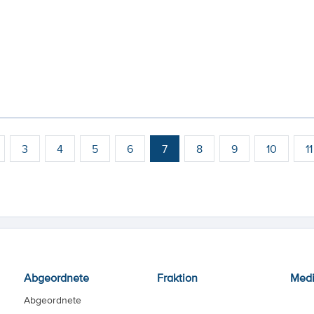
3
4
5
6
7
8
9
10
11
Abgeordnete
Fraktion
Med
Abgeordnete