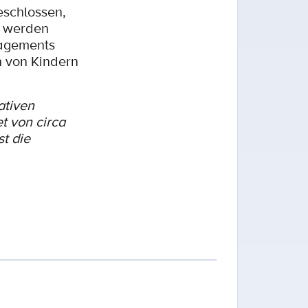
eschlossen,
u werden
gagements
h von Kindern
ativen
t von circa
st die