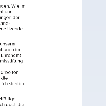
aden. Wie im
nt und
ungen der
Anna-
vorsitzende
 unserer
ationen im
a Ehrenamt
amtsstiftung
 arbeiten
 die
ich sichtbar
lfältige
sch auch die