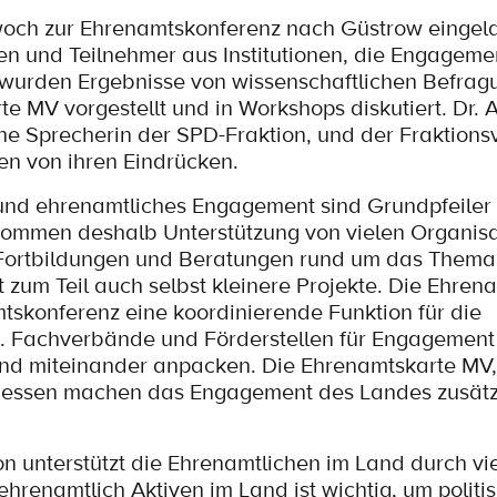
woch zur Ehrenamtskonferenz nach Güstrow eingel
n und Teilnehmer aus Institutionen, die Engageme
 wurden Ergebnisse von wissenschaftlichen Befrag
e MV vorgestellt und in Workshops diskutiert. Dr. 
he Sprecherin der SPD-Fraktion, und der Fraktions
en von ihren Eindrücken.
nd ehrenamtliches Engagement sind Grundpfeiler
ekommen deshalb Unterstützung von vielen Organis
t Fortbildungen und Beratungen rund um das Them
t zum Teil auch selbst kleinere Projekte. Die Ehren
tskonferenz eine koordinierende Funktion für die
. Fachverbände und Förderstellen für Engagement
und miteinander anpacken. Die Ehrenamtskarte MV,
essen machen das Engagement des Landes zusätzl
n unterstützt die Ehrenamtlichen im Land durch vie
ehrenamtlich Aktiven im Land ist wichtig, um politi