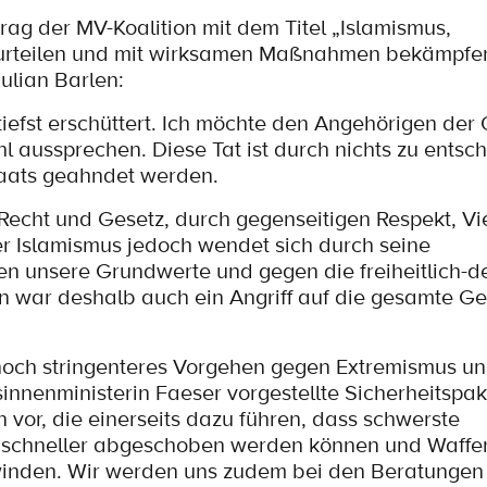
ag der MV-Koalition mit dem Titel „Islamismus,
urteilen und mit wirksamen Maßnahmen bekämpfen
ulian Barlen:
iefst erschüttert. Ich möchte den Angehörigen der 
l aussprechen. Diese Tat ist durch nichts zu entsc
taats geahndet werden.
 Recht und Gesetz, durch gegenseitigen Respekt, Vie
er Islamismus jedoch wendet sich durch seine
en unsere Grundwerte und gegen die freiheitlich-
n war deshalb auch ein Angriff auf die gesamte Ge
n noch stringenteres Vorgehen gegen Extremismus und
nnenministerin Faeser vorgestellte Sicherheitspak
vor, die einerseits dazu führen, dass schwerste
er schneller abgeschoben werden können und Waff
winden. Wir werden uns zudem bei den Beratungen