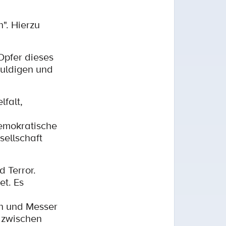
". Hierzu
Opfer dieses
huldigen und
lfalt,
demokratische
sellschaft
 Terror.
et. Es
en und Messer
 zwischen