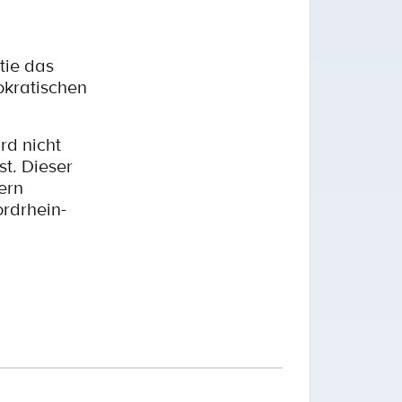
tie das
okratischen
rd nicht
t. Dieser
ern
ordrhein-