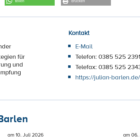
teilen
drucken
Kontakt
nder
E-Mail
tegien für
Telefon: 0385 525 239
rung und
Telefax: 0385 525 234
ämpfung
https://julian-barlen.de/
Barlen
am 10. Juli 2026
am 06. 