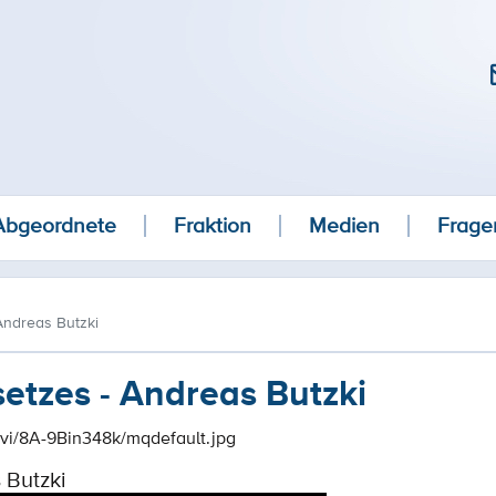
Abgeordnete
Fraktion
Medien
Frage
Andreas Butzki
etzes - Andreas Butzki
m/vi/8A-9Bin348k/mqdefault.jpg
 Butzki