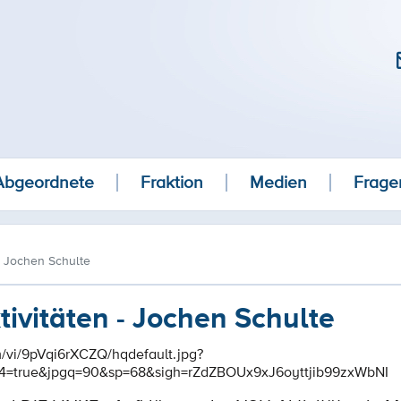
Abgeordnete
Fraktion
Medien
Frage
- Jochen Schulte
ivitäten - Jochen Schulte
om/vi/9pVqi6rXCZQ/hqdefault.jpg?
44=true&jpgq=90&sp=68&sigh=rZdZBOUx9xJ6oyttjib99zxWbNI