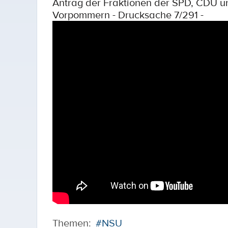
Antrag der Fraktionen der SPD, CDU un
Vorpommern - Drucksache 7/291 -
Themen:
#NSU