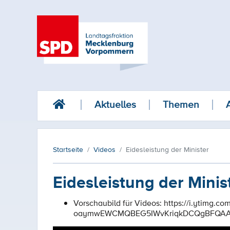
Aktuelles
Themen
Startseite
Videos
Eidesleistung der Minister
Eidesleistung der Minis
Vorschaubild für Videos:
https://i.ytimg.c
oaymwEWCMQBEG5IWvKriqkDCQgBFQAAi