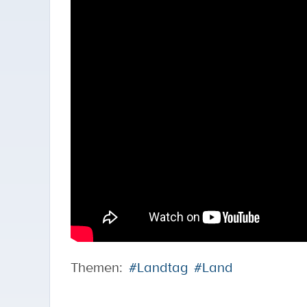
Themen:
#Landtag
#Land