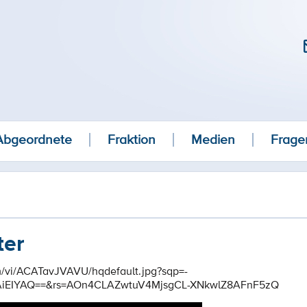
Abgeordnete
Fraktion
Medien
Frage
ter
om/vi/ACATavJVAVU/hqdefault.jpg?sqp=-
EIYAQ==&rs=AOn4CLAZwtuV4MjsgCL-XNkwlZ8AFnF5zQ