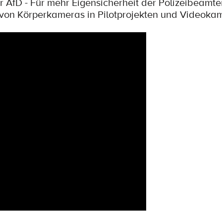
 AfD - Für mehr Eigensicherheit der Polizeibeamte
on Körperkameras in Pilotprojekten und Videokam