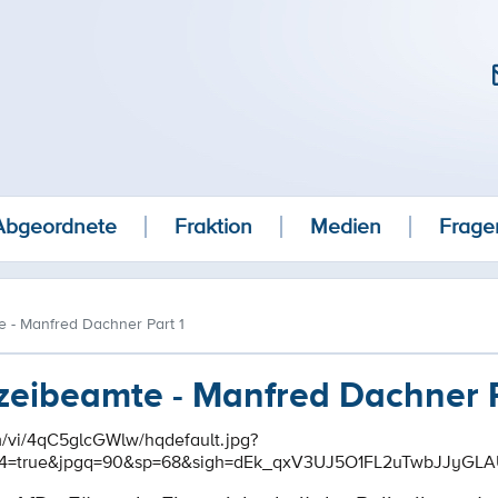
Abgeordnete
Fraktion
Medien
Frage
te - Manfred Dachner Part 1
izeibeamte - Manfred Dachner P
om/vi/4qC5glcGWlw/hqdefault.jpg?
444=true&jpgq=90&sp=68&sigh=dEk_qxV3UJ5O1FL2uTwbJJyGL