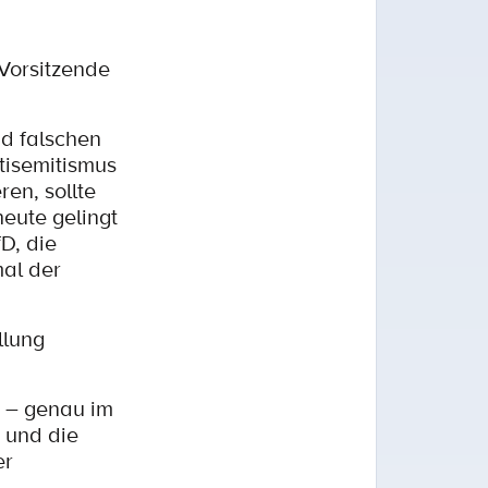
 Vorsitzende
nd falschen
tisemitismus
en, sollte
eute gelingt
D, die
mal der
llung
s – genau im
 und die
er