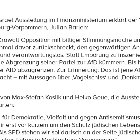
rael-Ausstellung im Finanzministerium erklärt der
urg-Vorpommern, Julian Barlen:
 Krawall-Opposition mit billiger Stimmungsmache u
inmal davor zurückschreckt, den gegenwärtigen An
 und verantwortungslos. Statt Empörung zu inszenier
de Abgrenzung seiner Partei zur AfD kümmern. Bis h
er AfD abzugrenzen. Zur Erinnerung: Das ist jene Af
macht – mit Aussagen über ‚Vogelschiss‘ und ‚Denk
e von Max-Stefan Koslik und Heiko Geue, die Ausste
rlen:
en für Demokratie, Vielfalt und gegen Antisemitismu
ir erst vor kurzem um den Schutz jüdischen Lebens
ls SPD stehen wir solidarisch an der Seite jüdisch
isches Leben in Mecklenburg-Vorpommern.“