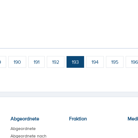
9
190
191
192
193
194
195
196
Abgeordnete
Fraktion
Med
Abgeordnete
Abgeordnete nach