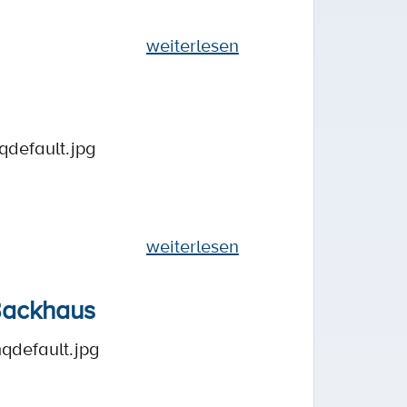
weiterlesen
qdefault.jpg
weiterlesen
 Backhaus
qdefault.jpg