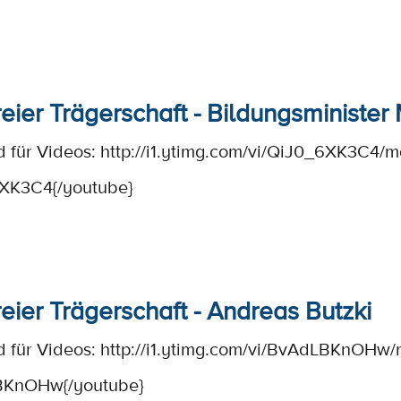
reier Trägerschaft - Bildungsministe
d für Videos:
http://i1.ytimg.com/vi/QiJ0_6XK3C4/m
XK3C4{/youtube}
reier Trägerschaft - Andreas Butzki
d für Videos:
http://i1.ytimg.com/vi/BvAdLBKnOHw/
BKnOHw{/youtube}