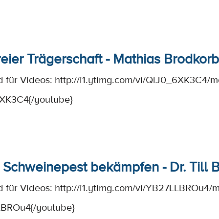
reier Trägerschaft - Mathias Brodkorb
d für Videos:
http://i1.ytimg.com/vi/QiJ0_6XK3C4/m
XK3C4{/youtube}
e Schweinepest bekämpfen - Dr. Till
d für Videos:
http://i1.ytimg.com/vi/YB27LLBROu4/m
LBROu4{/youtube}