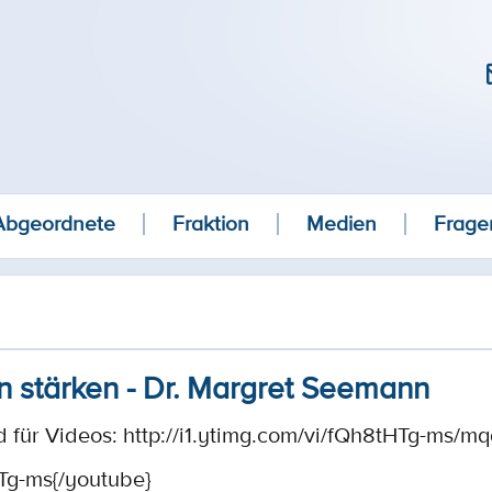
Abgeordnete
Fraktion
Medien
Frage
 stärken - Dr. Margret Seemann
d für Videos:
http://i1.ytimg.com/vi/fQh8tHTg-ms/mq
Tg-ms{/youtube}