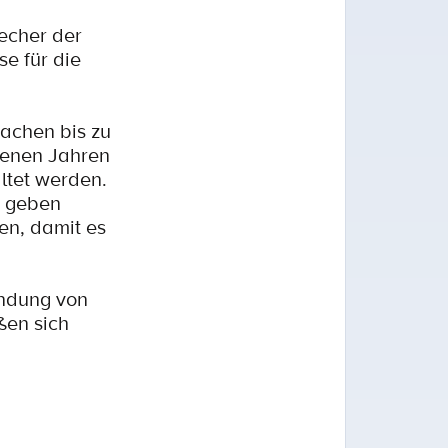
echer der
e für die
machen bis zu
genen Jahren
altet werden.
g geben
en, damit es
indung von
ßen sich