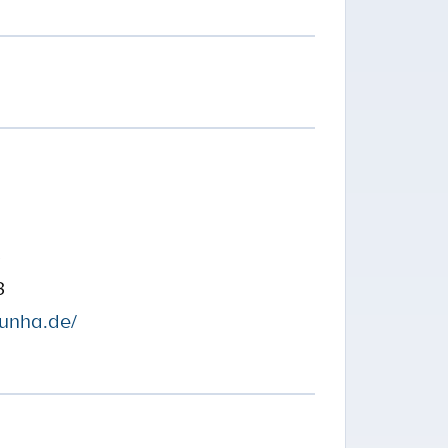
3
3
cunha.de/