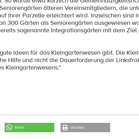
n. So wurde etwa kürzlich die Gemeinnützigkeitsrich
eniorengärten älteren Vereinsmitgliedern, die unt
f ihrer Parzelle erleichtert wird. Inzwischen sind 
on 300 Gärten als Seniorengärten ausgewiesen wo
reits sogenannte Integrationsgärten mit dem Ziel
gute Ideen für das Kleingartenwesen gibt. Die Klei
e Hilfe und nicht die Dauerforderung der Linksfra
es Kleingartenwesens."
teilen
drucken