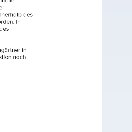
tlinie
er
innerhalb des
rden. In
 des
ngärtner in
ktion nach