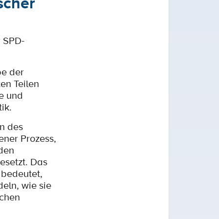
scher
r SPD-
be der
en Teilen
he und
ik.
on des
ener Prozess,
 den
esetzt. Das
 bedeutet,
eln, wie sie
ichen