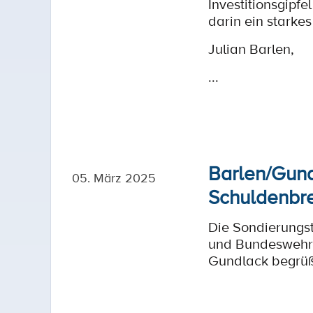
Investitionsgipfe
darin ein starkes
Julian Barlen,
...
Barlen/Gund
05. März 2025
Schuldenbre
Die Sondierungs
und Bundeswehr s
Gundlack begrüß