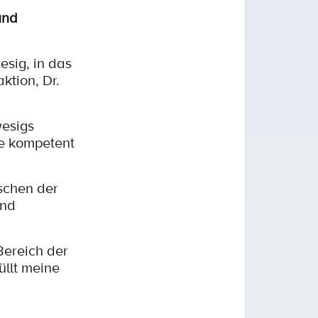
und
sig, in das
ktion, Dr.
wesigs
ie kompetent
schen der
und
ereich der
üllt meine