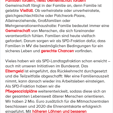
Familien fördern, heißt Gemeinschaft fördern
Gemeinschaft fängt in der Familie an, denn Familie ist
gelebte
Vielfalt
. Ob verheiratete oder unverheiratete,
gleichgeschlechtliche oder Patchwork-Paare,
Alleinerziehende, Großfamilien oder
Mehrgenerationenhaushalte: Familie bedeutet immer eine
Gemeinschaft
von Menschen, die sich füreinander
verantwortlich fühlen. Familien sind heute vielfach
gefordert. Darum sorgen wir als SPD-Fraktion dafür, dass
Familien in MV die bestmöglichen Bedingungen für ein
sicheres Leben und
gerechte Chancen
vorfinden.
Vieles haben wir als SPD-Landtagsfraktion schon erreicht –
auch mit unseren Initiativen im Bundesrat. Das
Elterngeld
ist eingeführt, das Rückkehrrecht durchgesetzt
und die Teilzeitfalle abgeschafft: Wer eine Familienauszeit
nimmt, kann danach wieder ins Arbeitsleben einsteigen.
Als SPD-Fraktion haben wir die
Pflegesozialpläne
weiterentwickelt, sodass diese sich an
der gesamten Lebenswelt älterer Menschen orientieren.
Wir haben 2 Mio. Euro zusätzlich für die Mitmachzentralen
beschlossen und 2020 die Ehrenamtskarte erfolgreich
eingeführt. Mit
höheren Löhnen und besseren