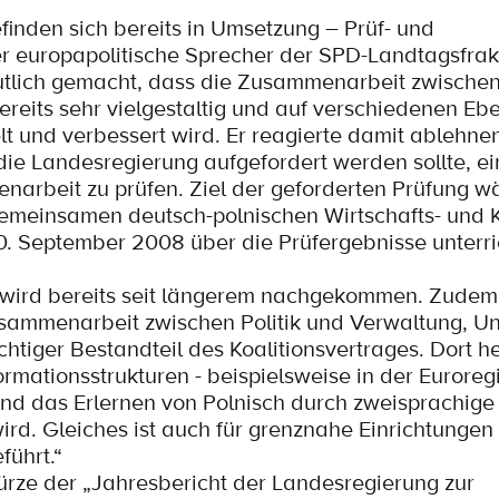
inden sich bereits in Umsetzung – Prüf- und
r europapolitische Sprecher der SPD-Landtagsfrak
eutlich gemacht, dass die Zusammenarbeit zwische
eits sehr vielgestaltig und auf verschiedenen Eb
kelt und verbessert wird. Er reagierte damit ablehne
die Landesregierung aufgefordert werden sollte, ei
narbeit zu prüfen. Ziel der geforderten Prüfung w
 gemeinsamen deutsch-polnischen Wirtschafts- und K
0. September 2008 über die Prüfergebnisse unterri
 wird bereits seit längerem nachgekommen. Zudem 
sammenarbeit zwischen Politik und Verwaltung, 
chtiger Bestandteil des Koalitionsvertrages. Dort he
rmationsstrukturen - beispielsweise in der Euroreg
und das Erlernen von Polnisch durch zweisprachige
ird. Gleiches ist auch für grenznahe Einrichtungen
führt.“
ze der „Jahresbericht der Landesregierung zur