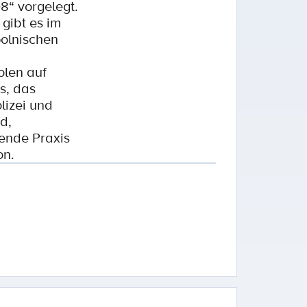
8“ vorgelegt.
gibt es im
polnischen
olen auf
s, das
lizei und
d,
rende Praxis
on.