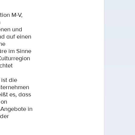
tion M-V,
n
enen und
nd auf einen
ne
äre im Sinne
ulturregion
chtet
ist die
Unternehmen
ißt es, dass
ion
 Angebote in
 der