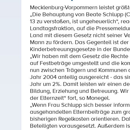
Mecklenburg-Vorpommern leistet größten
„Die Behauptung von Beate Schlupp (C
13 zu verstoßen, ist ungeheuerlich“, r
Landtagsfraktion, auf die Pressemeldu
Land mit diesem Gesetz nicht seiner Ve
Mann zu fördern. Das Gegenteil ist der 
Kinderbetreuungsgesetze in der Bundes
„Wir haben mit dem Gesetz die Rechte d
auf Festbeträge umgestellt und die ko
nun zwischen Trägern und Kommunen au
Jahr 2004 anteilig ausgereicht - das s
Jahr um 2%. Damit leisten wir einen der
Bildung, Erziehung und Betreuung. Wir
der Elternzeit“ fort, so Monegel.
„Wenn Frau Schlupp sich besser informie
ausgehandelten Elternbeiträge zum groß
bisherigen Regelkosten orientieren. Da
Beteiligten vorausgesetzt. Außerdem ist