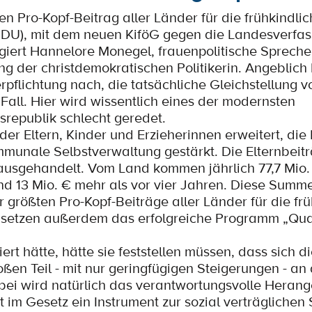
 Pro-Kopf-Beitrag aller Länder für die frühkindli
DU), mit dem neuen KiföG gegen die Landesverfass
eagiert Hannelore Monegel, frauenpolitische Spreche
ng der christdemokratischen Politikerin. Angeblic
rpflichtung nach, die tatsächliche Gleichstellung 
Fall. Hier wird wissentlich eines der modernsten
republik schlecht geredet.
er Eltern, Kinder und Erzieherinnen erweitert, die
mmunale Selbstverwaltung gestärkt. Die Elternbei
sgehandelt. Vom Land kommen jährlich 77,7 Mio. 
ind 13 Mio. € mehr als vor vier Jahren. Diese Summe
 größten Pro-Kopf-Beiträge aller Länder für die fr
 setzen außerdem das erfolgreiche Programm „Quali
rt hätte, hätte sie feststellen müssen, dass sich di
en Teil - mit nur geringfügigen Steigerungen - an
bei wird natürlich das verantwortungsvolle Herang
 im Gesetz ein Instrument zur sozial verträglichen 