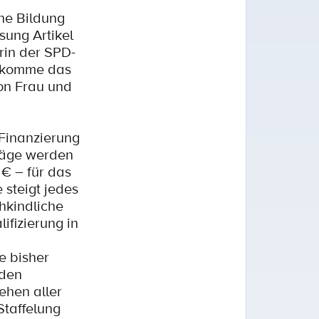
che Bildung
ung Artikel
rin der SPD-
h komme das
von Frau und
 Finanzierung
träge werden
€ – für das
 steigt jedes
ühkindliche
fizierung in
e bisher
 den
ehen aller
Staffelung