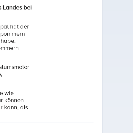
s Landes bei
pal hat der
orpommern
 habe.
pommern
hstumsmotor
,
le wie
ur können
r kann, als