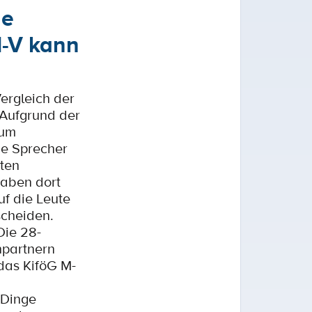
ge
M-V kann
ergleich der
 Aufgrund der
zum
che Sprecher
aten
haben dort
uf die Leute
scheiden.
Die 28-
hpartnern
 das KiföG M-
 Dinge