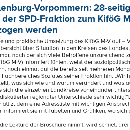
lenburg-Vorpommern: 28-seiti
 der SPD-Fraktion zum KiföG 
ezogen werden
ele und praktische Umsetzung des KiföG M-V auf – V
ersicht über Situation in den Kreisen des Landes
ar, nach der sich viele Betroffene unzureichend 
öG M-V) informiert fühlen, weist der sozialpolitis
n, noch einmal auf die bereits seit mehreren Mon
Fachbereiches Soziales seiner Fraktion hin. „Wir 
tellt, was sich wie und warum verändert und was a
 sich die einzelnen Landkreise voneinander unter
 diskutierter regionaler Unterschiede sehr wichtig!“
thält zudem eine Adressliste mit wichtigen Ansprec
informiert sie mit Tabellen und Grafiken, wo sich
 die Lektüre der Broschüre nimmt, wird schnell drei