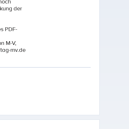
 hoch
ckung der
es PDF-
on M-V,
dtag-mv.de