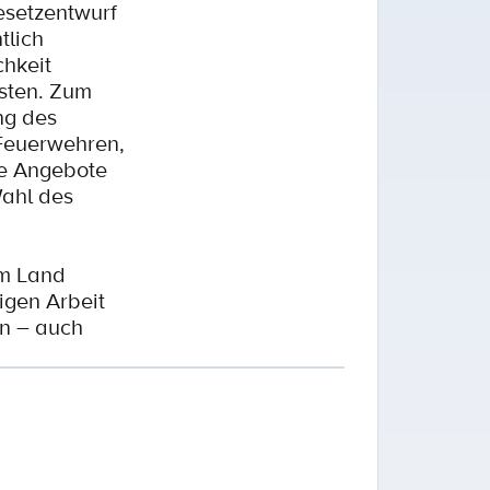
esetzentwurf
tlich
chkeit
isten. Zum
ng des
 Feuerwehren,
te Angebote
Wahl des
im Land
igen Arbeit
en – auch