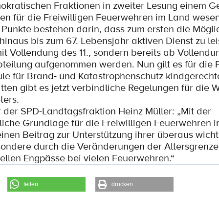
okratischen Fraktionen in zweiter Lesung einem G
n für die Freiwilligen Feuerwehren im Land wesen
 Punkte bestehen darin, dass zum ersten die Mögli
 hinaus bis zum 67. Lebensjahr aktiven Dienst zu le
it Vollendung des 11., sondern bereits ab Vollendu
bteilung aufgenommen werden. Nun gilt es für die
le für Brand- und Katastrophenschutz kindgerech
tten gibt es jetzt verbindliche Regelungen für die 
ters.
der SPD-Landtagsfraktion Heinz Müller: „Mit der
iche Grundlage für die Freiwilligen Feuerwehren 
inen Beitrag zur Unterstützung ihrer überaus wicht
besondere durch die Veränderungen der Altersgrenz
nellen Engpässe bei vielen Feuerwehren.“
teilen
drucken