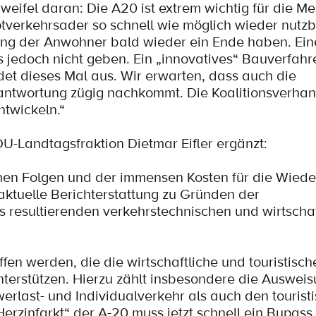
weifel daran: Die A20 ist extrem wichtig für die M
verkehrsader so schnell wie möglich wieder nutz
ng der Anwohner bald wieder ein Ende haben. Ein
s jedoch nicht geben. Ein „innovatives“ Bauverfah
det dieses Mal aus. Wir erwarten, dass auch die
rantwortung zügig nachkommt. Die Koalitionsverha
twickeln.“
U-Landtagsfraktion Dietmar Eifler ergänzt:
chen Folgen und der immensen Kosten für die Wiede
 aktuelle Berichterstattung zu Gründen der
esultierenden verkehrstechnischen und wirtschaf
en werden, die die wirtschaftliche und touristisch
erstützen. Hierzu zählt insbesondere die Ausweis
erlast- und Individualverkehr als auch den tourist
rzinfarkt“ der A-20 muss jetzt schnell ein Bypass