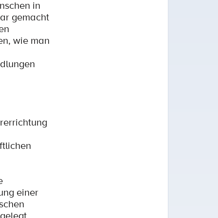
enschen in
bar gemacht
en
ren, wie man
ndlungen
rerrichtung
tlichen
e
ung einer
ischen
 gelegt