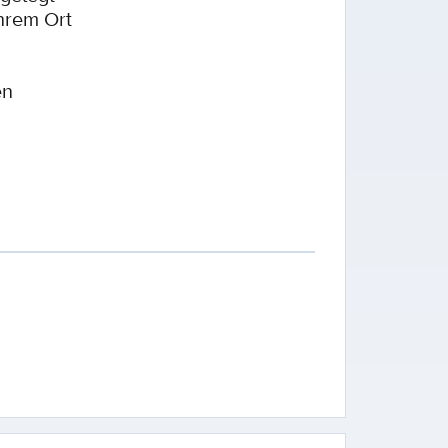
hrem Ort
en