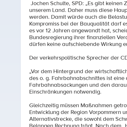
Jochen Schulte, SPD: „Es gibt keinen Z
unserem Land. Daher muss diese Haupt
werden. Damit würde auch die Belastu
Kompromiss bei der Bauqualität darf e
es vor 12 Jahren angewandt hat, schei
Bundesregierung ihrer finanziellen Ve
dürfen keine aufschiebende Wirkung en
Der verkehrspolitische Sprecher der CD
„Vor dem Hintergrund der wirtschaftli
des o. g. Fahrbahnabschnittes ist eine
Fahrbahnabsackungen und den daraus r
Einschränkungen notwendig.
Gleichzeitig müssen Maßnahmen getroff
Entwicklung der Region Vorpommern unt
Alternativstrecke, die sowohl dem Schw
Belangen Rechnung trägt. Nach dem „He