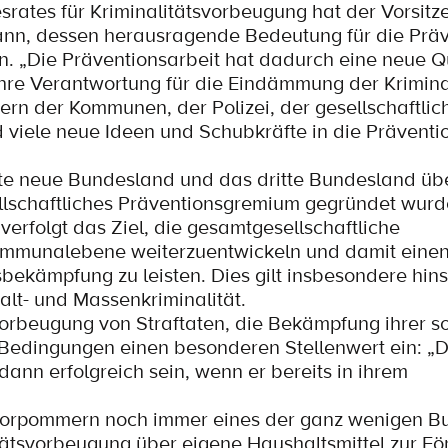
rates für Kriminalitätsvorbeugung hat der Vorsitz
ann, dessen herausragende Bedeutung für die Präv
 „Die Präventionsarbeit hat dadurch eine neue Qu
hre Verantwortung für die Eindämmung der Kriminal
ern der Kommunen, der Polizei, der gesellschaftlic
d viele neue Ideen und Schubkräfte in die Präventio
e neue Bundesland und das dritte Bundesland übe
lschaftliches Präventionsgremium gegründet wurd
verfolgt das Ziel, die gesamtgesellschaftliche
Kommunalebene weiterzuentwickeln und damit eine
bekämpfung zu leisten. Dies gilt insbesondere hins
lt- und Massenkriminalität.
orbeugung von Straftaten, die Bekämpfung ihrer s
Bedingungen einen besonderen Stellenwert ein: „
 dann erfolgreich sein, wenn er bereits in ihrem
-Vorpommern noch immer eines der ganz wenigen B
itätsvorbeugung über eigene Haushaltsmittel zur F