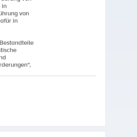
 in
führung von
afür in
 Bestandteile
tische
und
orderungen“,