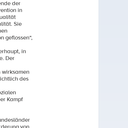
ende der
ention in
alität
ität. Sie
hen
n geflossen“,
rhaupt, in
e. Der
n wirksamen
ichtlich des
ozialen
Der Kampf
undesländer
örderung von