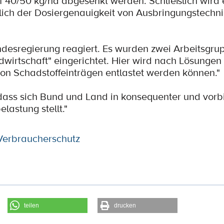
uf 40/50 kg/ha abgesenkt werden. Schließlich wird 
lich der Dosiergenauigkeit von Ausbringungstechn
desregierung reagiert. Es wurden zwei Arbeitsgrup
wirtschaft" eingerichtet. Hier wird nach Lösungen
n Schadstoffeinträgen entlastet werden können."
ss sich Bund und Land in konsequenter und vorbi
lastung stellt."
Verbraucherschutz
teilen
drucken