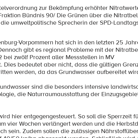
telverordnung zur Bekämpfung erhöhter Nitratwert
Fraktion Bündnis 90/ Die Grünen über die Nitratbe
 die umweltpolitische Sprecherin der SPD-Landtags
nburg-Vorpommern hat sich in den letzten 25 Jahre
 Dennoch gibt es regional Probleme mit der Nitratb
bei zwölf Prozent aller Messstellen in MV
. Dies bedeutet aber nicht, dass die gültigen Gren
itten werden, da das Grundwasser aufbereitet wir
rundwasser sind die besonders intensive landwirtsc
ogie, die Naturraumausstattung der Einzugsgebie
rd hier entgegengesteuert. So soll die Sperrzeit fü
um vier Wochen verlängert werden und die Herbst
h sein. Zudem sollen die zulässigen Nährstoffübe