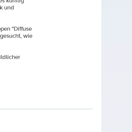
es künftig
ik und
pen "Diffuse
 gesucht, wie
ldlicher