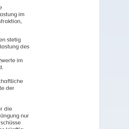
e
lastung im
fraktion,
n stetig
elastung des
zwerte im
d.
haftliche
te der
r die
düngung nur
rschüsse