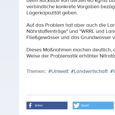
beim Stickstoff von derzeit 60 kg/ha a
verbindliche konkrete Vorgaben bezüg
Lagerkapazität geben.
Auf das Problem hat aber auch die Lan
Nährstoffeinträge" und "WRRL und Land
Fließgewässer und das Grundwasser vo
Dieses Maßnahmen machen deutlich, da
Weise der Problematik erhöhter Nitratbe
Themen:
#Umwelt
#Landwirtschaft
#
teilen
tweet