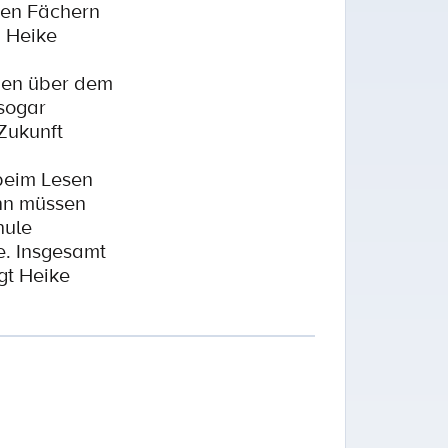
den Fächern
, Heike
chen über dem
 sogar
Zukunft
beim Lesen
ann müssen
hule
e. Insgesamt
gt Heike