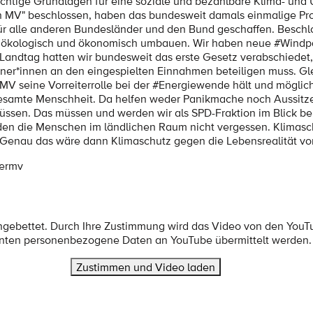
htige Grundlagen für eine soziale und bezahlbare Klima- und Um
d in MV" beschlossen, haben das bundesweit damals einmalige P
 alle anderen Bundesländer und den Bund geschaffen. Beschloss
ökologisch und ökonomisch umbauen. Wir haben neue #Windpar
Landtag hatten wir bundesweit das erste Gesetz verabschiedet,
*innen an den eingespielten Einnahmen beteiligen muss. Gleic
 MV seine Vorreiterrolle bei der #Energiewende hält und möglichs
gesamte Menschheit. Da helfen weder Panikmache noch Aussitzen
ssen. Das müssen und werden wir als SPD-Fraktion im Blick beh
rden die Menschen im ländlichen Raum nicht vergessen. Klimasch
n. Genau das wäre dann Klimaschutz gegen die Lebensrealität v
uermv
ingebettet. Durch Ihre Zustimmung wird das Video von den YouT
nten personenbezogene Daten an YouTube übermittelt werden.
Zustimmen und Video laden