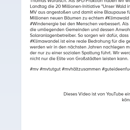
Thomas Würdisch. Als SPD-Fraktion haben wir wic
Landtag die 20 Millionen-Initiative "Unser Wal
MV aus angestoßen und damit eine Blaupause für
Millionen neuen Bäumen zu echtem #Klimawald 
#Windenergie bei den Menschen verbessert. Als 
die umliegenden Gemeinden und dessen Anwohner
Solaranlagenbetreiber. So sorgen wir dafür, dass
#Klimawandel ist eine reale Bedrohung für die 
werden wir in den nächsten Jahren nachlegen mü
der nur zu einer sozialen Spaltung führt. Wir we
nicht nur die Elite von Großstädten leisten kan
#mv #mvtutgut #mvhältzusammen #guteideenf
Dieses Video ist von YouTube e
kön