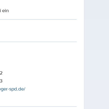
i ein
32
43
eger-spd.de/