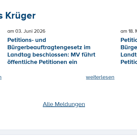
 Krüger
am 03. Juni 2026
am 18. 
Petitions- und
Petiti
Bürgerbeauftragtengesetz im
Bürge
Landtag beschlossen: MV führt
Landt
öffentliche Petitionen ein
Petiti
n
weiterlesen
Alle Meldungen