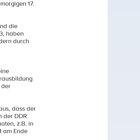
morgigen 17.
und die
53, haben
ndern durch
eine
erausbildung
 der
aus, dass der
in der DDR
aten, z.B. in
it am Ende