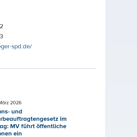
32
43
eger-spd.de/
März 2026
ons- und
rbeauftragtengesetz im
ag: MV führt öffentliche
onen ein