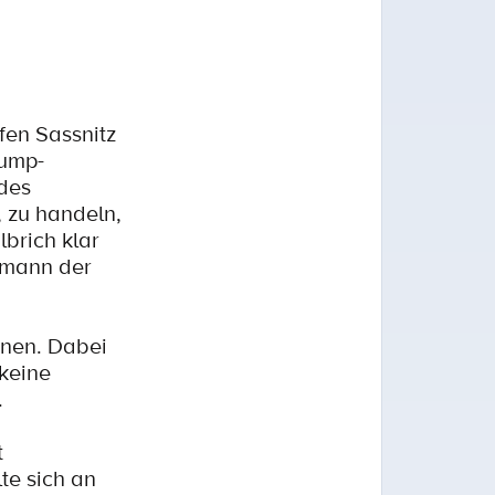
fen Sassnitz
rump-
 des
, zu handeln,
brich klar
bmann der
ünen. Dabei
keine
.
t
lte sich an