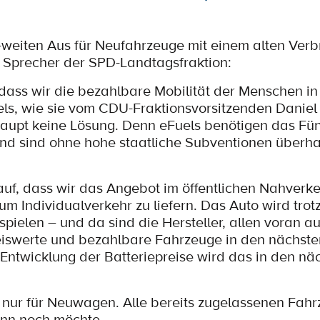
weiten Aus für Neufahrzeuge mit einem alten Ver
er Sprecher der SPD-Landtagsfraktion:
 dass wir die bezahlbare Mobilität der Menschen in
els, wie sie vom CDU-Fraktionsvorsitzenden Daniel
haupt keine Lösung. Denn eFuels benötigen das Fü
und sind ohne hohe staatliche Subventionen überha
auf, dass wir das Angebot im öffentlichen Nahverke
um Individualverkehr zu liefern. Das Auto wird tro
pielen – und da sind die Hersteller, allen voran a
preiswerte und bezahlbare Fahrzeuge in den nächst
e Entwicklung der Batteriepreise wird das in den nä
 nur für Neuwagen. Alle bereits zugelassenen Fah
ann noch möchte.