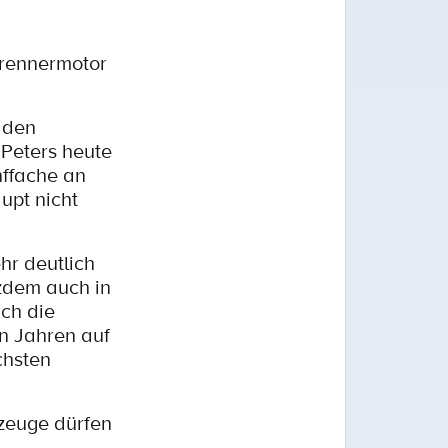
brennermotor
 den
 Peters heute
nffache an
upt nicht
hr deutlich
tzdem auch in
uch die
en Jahren auf
chsten
rzeuge dürfen