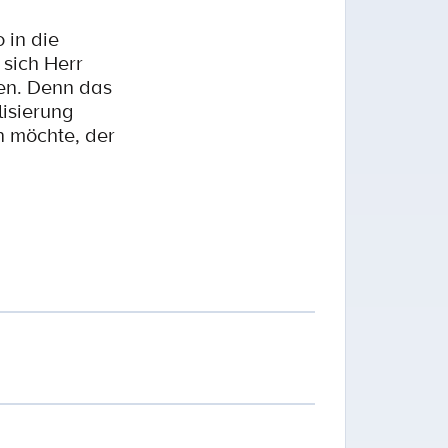
 in die
 sich Herr
sen. Denn das
lisierung
n möchte, der