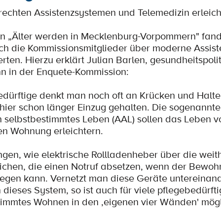
erechten Assistenzsystemen und Telemedizin erleic
on „Älter werden in Mecklenburg-Vorpommern" fand
sich die Kommissionsmitglieder über moderne Assis
erten. Hierzu erklärt Julian Barlen, gesundheitspoli
n in der Enquete-Kommission:
bedürftige denkt man noch oft an Krücken und Halteg
 hier schon länger Einzug gehalten. Die sogenannt
in selbstbestimmtes Leben (AAL) sollen das Leben v
en Wohnung erleichtern.
ngen, wie elektrische Rollladenheber über die weit
ichen, die einen Notruf absetzen, wenn der Bewoh
ewegen kann. Vernetzt man diese Geräte untereinan
n dieses System, so ist auch für viele pflegebedürf
timmtes Wohnen in den ‚eigenen vier Wänden' mögl