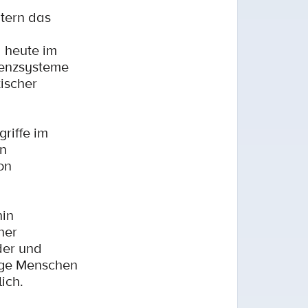
htern das
 heute im
tenzsysteme
tischer
riffe im
en
on
hin
ner
der und
tige Menschen
ich.