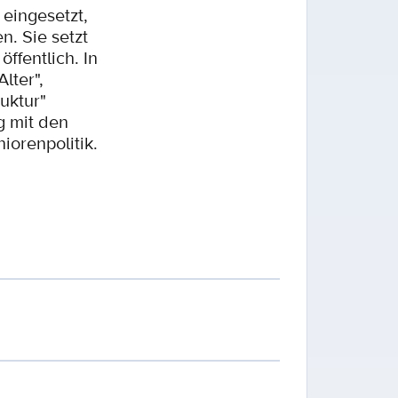
eingesetzt,
. Sie setzt
ffentlich. In
lter",
uktur"
g mit den
iorenpolitik.