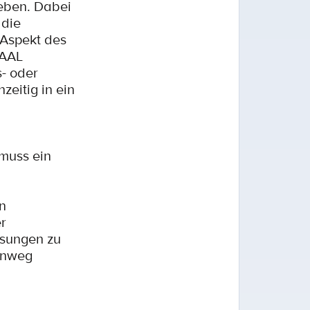
Leben. Dabei
 die
 Aspekt des
 AAL
s- oder
eitig in ein
muss ein
n
r
ösungen zu
hinweg