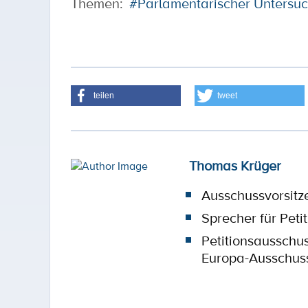
Themen:
#Parlamentarischer Untersu
teilen
tweet
Thomas Krüger
Ausschussvorsitz
Sprecher für Peti
Petitionsausschu
Europa-Ausschus