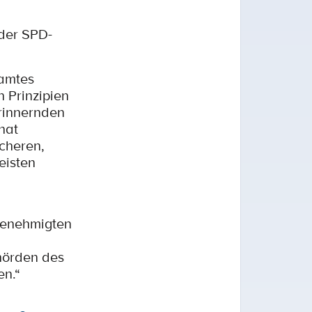
der SPD-
gamtes
n Prinzipien
erinnernden
hat
icheren,
eisten
genehmigten
hörden des
en.“