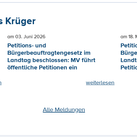
 Krüger
am 03. Juni 2026
am 18. 
Petitions- und
Petiti
Bürgerbeauftragtengesetz im
Bürge
Landtag beschlossen: MV führt
Landt
öffentliche Petitionen ein
Petiti
n
weiterlesen
Alle Meldungen