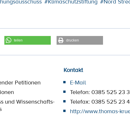
chungsausschuss
#Klimaschutzstiftung
#Nord Stre
teilen
drucken
Kontakt
ender Petitionen
E-Mail
tionen
Telefon: 0385 525 23 
ss und Wissenschafts-
Telefax: 0385 525 23 
s
http://www.thomas-kru