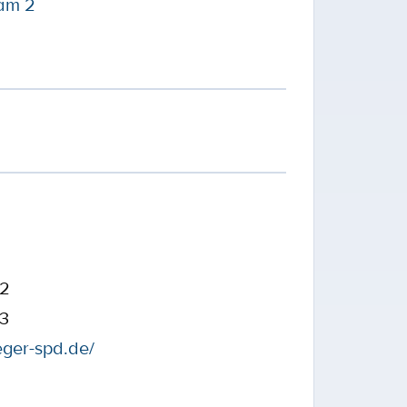
am 2
32
43
eger-spd.de/