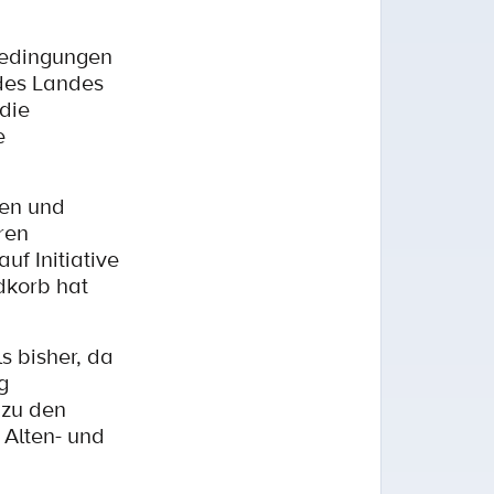
bedingungen
des Landes
 die
e
nen und
ren
f Initiative
dkorb hat
s bisher, da
g
 zu den
 Alten- und