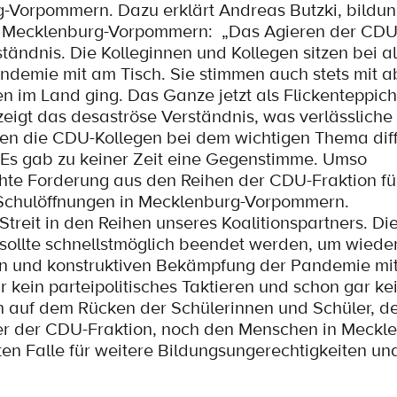
-Vorpommern. Dazu erklärt Andreas Butzki, bildung
g Mecklenburg-Vorpommern: „Das Agieren der CDU
ständnis. Die Kolleginnen und Kollegen sitzen bei a
demie mit am Tisch. Sie stimmen auch stets mit a
en im Land ging. Das Ganze jetzt als Flickenteppich
 zeigt das desaströse Verständnis, was verlässliche
haben die CDU-Kollegen bei dem wichtigen Thema dif
 Es gab zu keiner Zeit eine Gegenstimme. Umso
chte Forderung aus den Reihen der CDU-Fraktion fü
 Schulöffnungen in Mecklenburg-Vorpommern.
r Streit in den Reihen unseres Koalitionspartners. Di
t sollte schnellstmöglich beendet werden, um wiede
 und konstruktiven Bekämpfung der Pandemie mit
 kein parteipolitisches Taktieren und schon gar kei
h auf dem Rücken der Schülerinnen und Schüler, de
der der CDU-Fraktion, noch den Menschen in Meckl
en Falle für weitere Bildungsungerechtigkeiten un