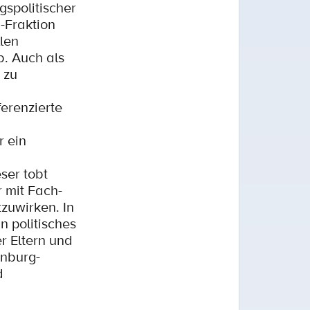
spolitischer
-Fraktion
llen
b. Auch als
 zu
ferenzierte
r ein
eser tobt
r mit Fach-
zuwirken. In
n politisches
r Eltern und
enburg-
d