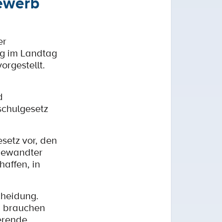
bewerb
er
ng im Landtag
orgestellt.
d
schulgesetz
setz vor, den
gewandter
affen, in
cheidung.
, brauchen
erende