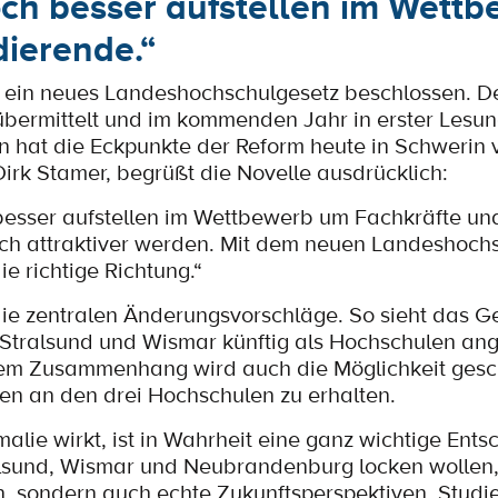
ch besser aufstellen im Wett
ierende.“
r ein neues Landeshochschulgesetz beschlossen. D
bermittelt und im kommenden Jahr in erster Lesu
n hat die Eckpunkte der Reform heute in Schwerin v
Dirk Stamer, begrüßt die Novelle ausdrücklich:
besser aufstellen im Wettbewerb um Fachkräfte un
h attraktiver werden. Mit dem neuen Landeshoch
ie richtige Richtung.“
die zentralen Änderungsvorschläge. So sieht das Ge
Stralsund und Wismar künftig als Hochschulen an
sem Zusammenhang wird auch die Möglichkeit gesch
n an den drei Hochschulen zu erhalten.
alie wirkt, ist in Wahrheit eine ganz wichtige Ents
alsund, Wismar und Neubrandenburg locken wollen
n, sondern auch echte Zukunftsperspektiven. Studi