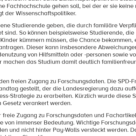
ne Fachhochschule gehen soll, bei der er sie keine 
 der Wissenschaftspolitiker.
jene Studierende geben, die durch familiäre Verpf
et sind. So können beispielsweise Studierende, die 
re Kinder kümmern müssen, die Chance bekommen, 
antragen. Dieser kann insbesondere Abweichungen
Benutzung von Hilfsmitteln oder -personen sowie vo
 machen das Studium damit deutlich familienfreun
t den freien Zugang zu Forschungsdaten. Die SPD-Fr
ndtag gestellt, der die Landesregierung dazu auffo
s-Strategie zu erarbeiten. Kürzlich wurde diese S
im Gesetz verankert werden.
r freie Zugang zu Forschungsdaten und Fachartikel
nde von immenser Bedeutung. Wichtige Forschungs
en und nicht hinter Pay-Walls versteckt werden. Da