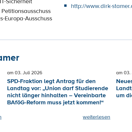
T-Sicherheit
http://www.dirk-stamer.
 Petitionsausschuss
ts-Europa-Ausschuss
tamer
am 03. Juli 2026
am 03. 
SPD-Fraktion legt Antrag für den
Neues
Landtag vor: „Union darf Studierende
Landt
nicht länger hinhalten – Vereinbarte
um di
BAföG-Reform muss jetzt kommen!“
n
weiterlesen