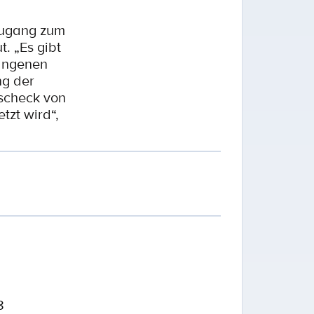
Zugang zum
. „Es gibt
gangenen
ng der
scheck von
tzt wird“,
8