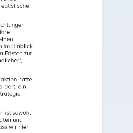
realistische
lichtungen
ihre
einen
 im Hinblick
n Fristen zur
dlicher",
aktion hatte
rdert, ein
trategie
n ist sowohl
daten und
ss wir hier