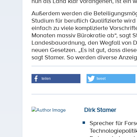
nun als Land klar vorangehen, ist ein w
Außerdem werden die Beteiligungsmögl
Studium für beruflich Qualifizierte wir
einfach zu viele komplizierte Vorschri
Monaten massiv Bürokratie ab“, sagt 
Landesbauordnung, den Wegfall von D
neuen Gesetzen. „Es ist gut, dass dies
sagt Stamer. So werden diverse Anzeig
teilen
tweet
Dirk Stamer
Sprecher für For
Technologiepoliti