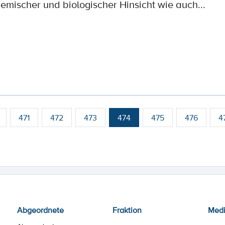
emischer und biologischer Hinsicht wie auch...
471
472
473
474
475
476
4
Abgeordnete
Fraktion
Med