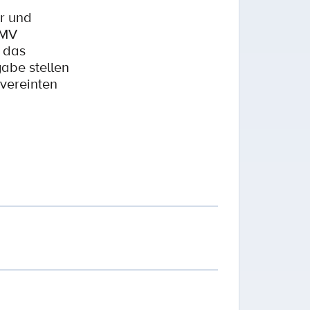
ar und
 MV
d das
abe stellen
vereinten