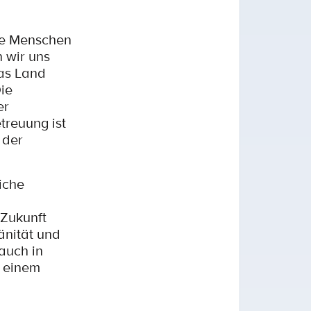
nge Menschen
 wir uns
das Land
ie
er
treuung ist
 der
iche
 Zukunft
änität und
 auch in
t einem