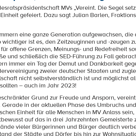
ratspräsidentschaft MVs „Vereint. Die Segel set
inheit gefeiert. Dazu sagt Julian Barlen, Fraktion
ommern eine ganze Generation aufgewachsen, die d
wichtiger ist es, den Zeitzeuginnen und -zeugen z
 für offene Grenzen, Meinungs- und Redefreiheit so
ße und schließlich die SED-Führung zu Fall gebrac
ofern immer ein Tag der Demut und Dankbarkeit ge
ervereinigung zweier deutscher Staaten und zugle
schaft nicht selbstverständlich ist und möglichst 
n sollten – auch im Jahr 2023!
eschränkter Grund zur Freude und Ansporn, vereint
. Gerade in der aktuellen Phase des Umbruchs und
schen Einheit für alle Menschen in MV Anlass sein, 
tbewusst auf das in drei Jahrzehnten Gemeisterte z
ände vieler Bürgerinnen und Bürger deutlich verbe
tand der Städte und Dörfer bis hin zur Wohnsituati