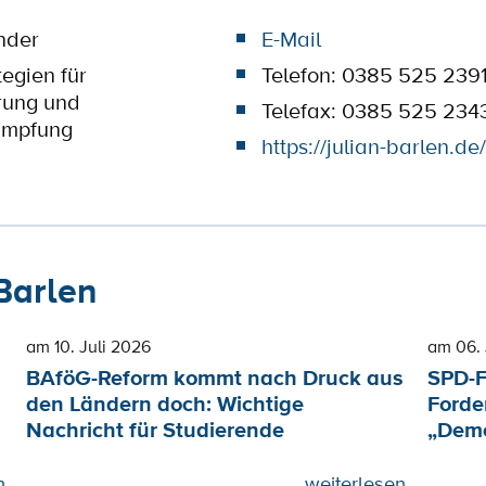
nder
E-Mail
tegien für
Telefon: 0385 525 239
rung und
Telefax: 0385 525 234
ämpfung
https://julian-barlen.de/
Barlen
am 10. Juli 2026
am 06. 
BAföG-Reform kommt nach Druck aus
SPD-F
den Ländern doch: Wichtige
Forde
Nachricht für Studierende
„Demo
n
weiterlesen