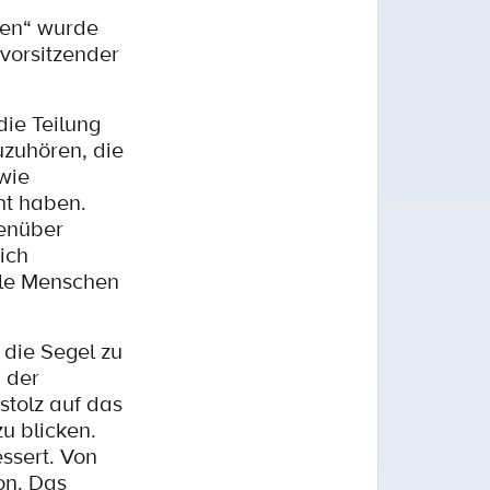
zen“ wurde
svorsitzender
ie Teilung
uzuhören, die
wie
ht haben.
genüber
ich
alle Menschen
 die Segel zu
 der
stolz auf das
u blicken.
ssert. Von
on. Das