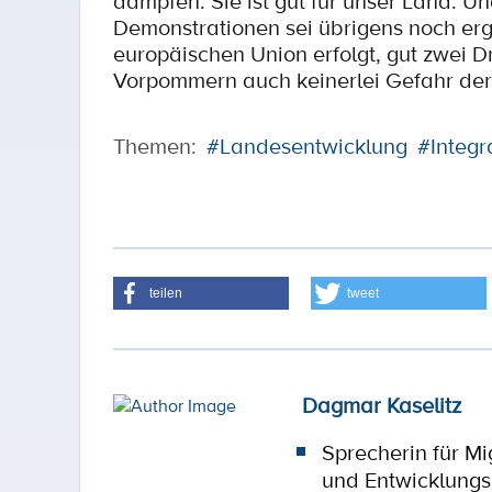
dämpfen. Sie ist gut für unser Land. U
Demonstrationen sei übrigens noch er
europäischen Union erfolgt, gut zwei D
Vorpommern auch keinerlei Gefahr der 
Themen:
#Landesentwicklung
#Integr
teilen
tweet
Dagmar Kaselitz
Sprecherin für Mig
und Entwicklungsp