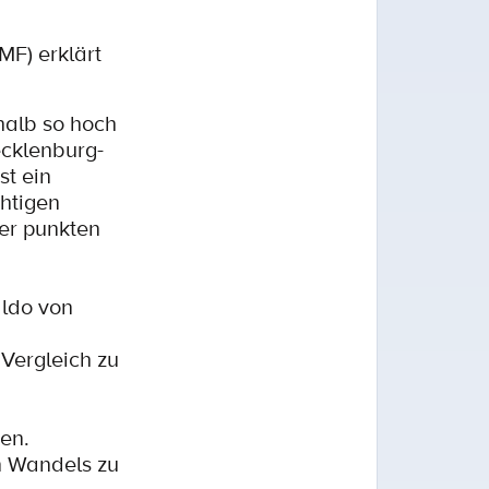
MF) erklärt
halb so hoch
ecklenburg-
t ein
chtigen
er punkten
ldo von
Vergleich zu
en.
n Wandels zu