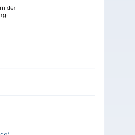
rn der
rg-
.de/