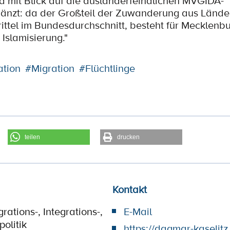
nd mit Blick auf die ausländerfeindlichen MVGIDA-
gänzt: da der Großteil der Zuwanderung aus Lände
rittel im Bundesdurchschnitt, besteht für Mecklenbu
Islamisierung."
ation
#Migration
#Flüchtlinge
teilen
drucken
Kontakt
rations-, Integrations-,
E-Mail
olitik
https://dagmar-kaselitz