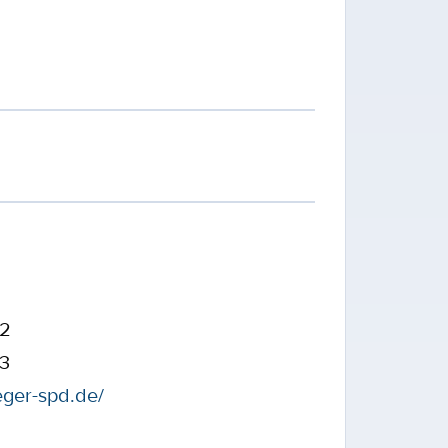
32
43
eger-spd.de/