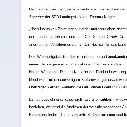
Der Landtag beschäftigte sich heute abschließend mit dem
Sprecher der SPD-Landtagsfraktion, Thomas Krüger:
„Nach intensiven Beratungen und der umfangreichen öffentli
der Landesforstanstalt und der Gut Stieten GmbH Co. K
anerkannten Verfahren erfolgt ist. Ein Nachteil für das Land
Das Waldwertgutachten des renommierten und anerkannte
einem der insgesamt acht angehörten Sachverständigen 
Holger Weinauge. Dessen Kritik an der Flächenbewertung 
Mischwald mit minderwertigem Kiefernwald getauscht werde
übertragen werden, während die Gut Stieten GmbH 426 Hekt
Es ist bezeichnend, dass sich fast alle Kritiker, inklu
beziehen, während die Analysen der weit überwiegenden An
Beachtung findet. Dieses verzerrte Bild hat mit einer sa