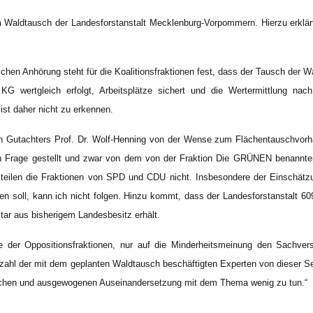
 Waldtausch der Landesforstanstalt Mecklenburg-Vorpommern. Hierzu erklärt 
chen Anhörung steht für die Koalitionsfraktionen fest, dass der Tausch der 
G wertgleich erfolgt, Arbeitsplätze sichert und die Wertermittlung nac
 ist daher nicht zu erkennen.
n Gutachters Prof. Dr. Wolf-Henning von der Wense zum Flächentauschvorh
in Frage gestellt und zwar von dem von der Fraktion Die GRÜNEN benannte
teilen die Fraktionen von SPD und CDU nicht. Insbesondere der Einschätzu
n soll, kann ich nicht folgen. Hinzu kommt, dass der Landesforstanstalt 60
ar aus bisherigem Landesbesitz erhält.
sive der Oppositionsfraktionen, nur auf die Minderheitsmeinung den Sachve
zahl der mit dem geplanten Waldtausch beschäftigten Experten von dieser Sei
chlichen und ausgewogenen Auseinandersetzung mit dem Thema wenig zu tun.“